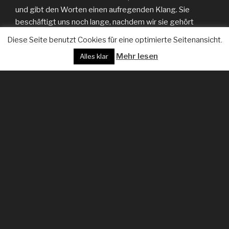
und gibt den Worten einen aufregenden Klang. Sie
beschäftigt uns noch lange, nachdem wir sie gehört
haben. Mit Geschichten reisen wir durch Zeit und Raum,
Diese Seite benutzt Cookies für eine optimierte Seitenansicht.
entstehen in unseren Köpfen eigene Welten und Bilder.
Mehr lesen
Alles klar
Begeben Sie sich mit mir in diesen grenzenlosen
Kosmos, der denkbar einfach entsteht: Jemand erzählt
und jemand anderes hört zu.