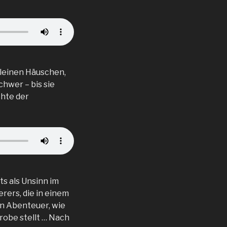
kleinen Häuschen,
chwer – bis sie
chte der
s als Unsinn im
rers, die in einem
n Abenteuer, wie
robe stellt … Nach