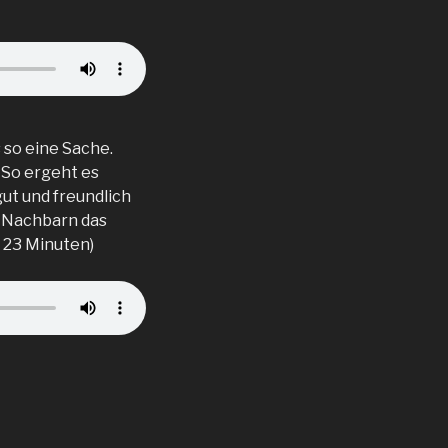
 so eine Sache.
 So ergeht es
ut und freundlich
e Nachbarn das
. 23 Minuten)