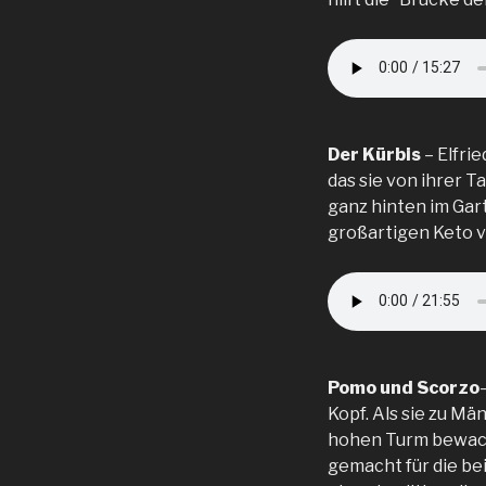
Der Kürbis
– Elfri
das sie von ihrer T
ganz hinten im Gar
großartigen Keto v
Pomo und Scorzo
Kopf. Als sie zu M
hohen Turm bewach
gemacht für die be