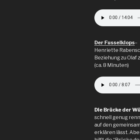
Der Fusselklops
–
Henriette Rabensc
Beziehung zu Olaf z
(ca. 8 Minuten)
Die Brücke der W
schnell genug renn
auf den gemeinsam
erklären lässt. Abe
hilft die “Brücke d