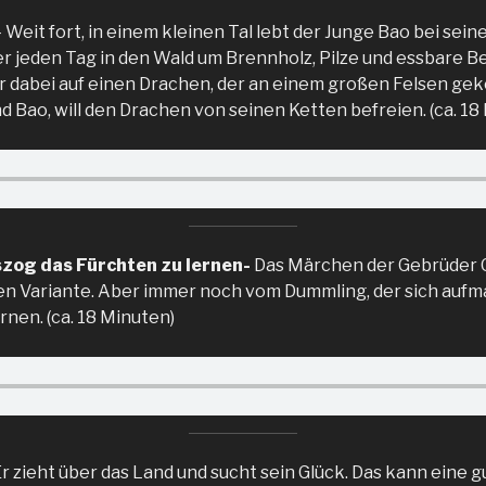
– Weit fort, in einem kleinen Tal lebt der Junge Bao bei sei
 er jeden Tag in den Wald um Brennholz, Pilze und essbare 
er dabei auf einen Drachen, der an einem großen Felsen geke
 Bao, will den Drachen von seinen Ketten befreien. (ca. 18
zog das Fürchten zu lernen-
Das Märchen der Gebrüder G
hen Variante. Aber immer noch vom Dummling, der sich aufm
rnen. (ca. 18 Minuten)
r zieht über das Land und sucht sein Glück. Das kann eine g