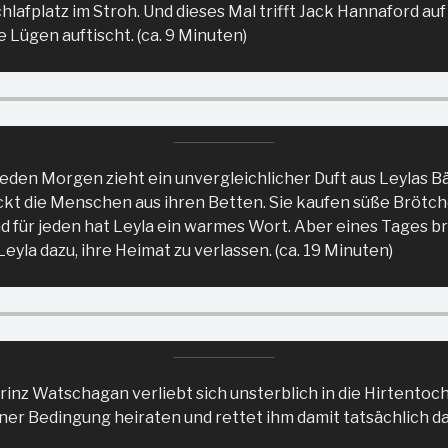
lafplatz im Stroh. Und dieses Mal trifft Jack Hannaford auf
 Lügen auftischt. (ca. 9 Minuten)
eden Morgen zieht ein unvergleichlicher Duft aus Leylas B
ockt die Menschen aus ihren Betten. Sie kaufen süße Bröt
 für jeden hat Leyla ein warmes Wort. Aber eines Tages bri
eyla dazu, ihre Heimat zu verlassen. (ca. 19 Minuten)
rinz Watschagan verliebt sich unsterblich in die Hirtentoch
einer Bedingung heiraten und rettet ihm damit tatsächlich da