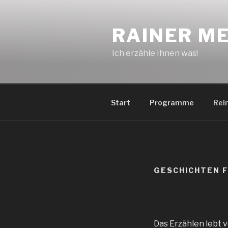
Zum
Inhalt
RAINER M
springen
Ich erzähle Ihnen was!
Start
Programme
Rei
GESCHICHTEN F
Das Erzählen lebt 