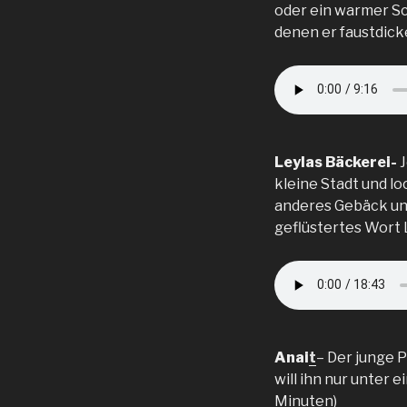
oder ein warmer Sch
denen er faustdicke
Leylas Bäckerei-
J
kleine Stadt und l
anderes Gebäck und
geflüstertes Wort L
Anai
t
– Der junge P
will ihn nur unter 
Minuten)