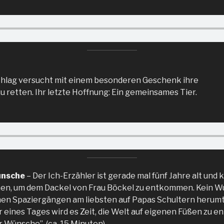
hlag versucht mit einem besonderen Geschenk ihre
u retten. Ihr letzte Hoffnung: Ein gemeinsames Tier.
ünsche
– Der Ich-Erzähler ist gerade mal fünf Jahre alt und 
en, um dem Dackel von Frau Böckel zu entkommen. Kein Wun
en Spaziergängen am liebsten auf Papas Schultern herumt
r eines Tages wird es Zeit, die Welt auf eigenen Füßen zu e
er Wünsche”. (ca. 15 Minuten)