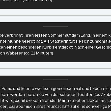
ede verbringt ihren ersten Sommer auf dem Land, in einem 
ante Munne geerbt hat. Als Städterin tut sie sich zunächst s
ten einen besonderen Kürbis entdeckt. Nach einer Geschi
on Waberer. (ca. 21 Minuten)
– Pomo und Scorzo wachsen gemeinsam auf und haben nicht
ännern werden, hören sie von der schönen Tochter des Zaube
t wird, damit sie kein fremder Mann zu sehen bekommt. Ei
iden, das aber auch ihre Freundschaft auf eine schwierige P