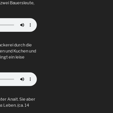
 zwei Bauersleute,
äckerei durch die
chen und Kuchen und
ngt ein leise
ter Anait. Sie aber
s Leben. (ca. 14